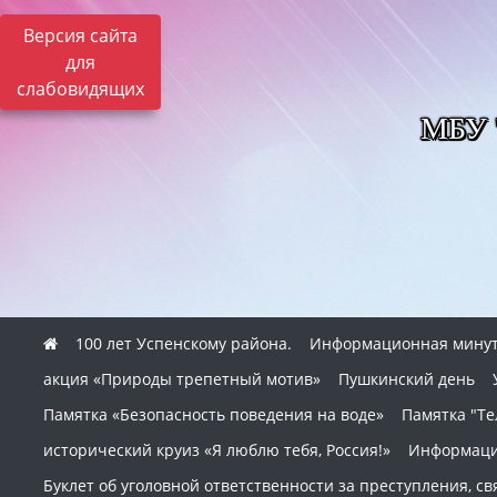
Версия сайта
для
слабовидящих
МБУ "
100 лет Успенскому района.
Информационная минутк
акция «Природы трепетный мотив»
Пушкинский день
Памятка «Безопасность поведения на воде»
Памятка "Т
исторический круиз «Я люблю тебя, Россия!»
Информацио
Буклет об уголовной ответственности за преступления, 