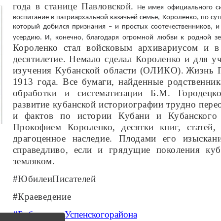
года в станице Павловской.
Не имея официального си
воспитание в патриархальной казачьей семье, Короленко, по су
который добился признания – и простых соотечественников, и
усердию. И, конечно, благодаря огромной любви к родной 
Короленко стал войсковым архивариусом и в
десятилетие. Немало сделал Короленко и для 
изучения Кубанской области (ОЛИКО).
Жизнь П
1913 года. Все бумаги, найденные родственни
обработки и систематизации Б.М. Городецко
развитие кубанской историографии трудно пер
и фактов по истории Кубани и Кубанского 
Прокофием Короленко, десятки книг, статей,
драгоценное наследие. Плодами его изыска
справедливо, если и грядущие поколения ку
земляком.
#ЮбилеиПисателей
#Краеведение
#БиблиотекиУспенскогорайона