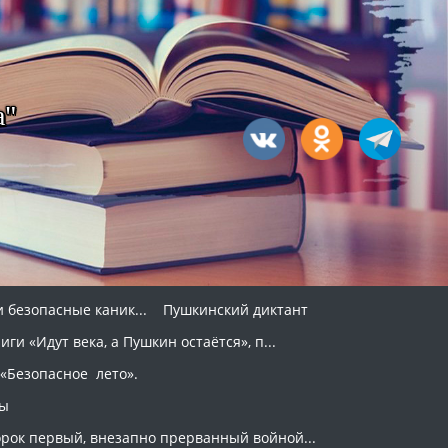
а"
 безопасные каник...
Пушкинский диктант
и «Идут века, а Пушкин остаётся», п...
«Безопасное лето».
ры
орок первый, внезапно прерванный войной...