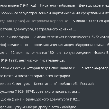
ной войны (1941 год)
Писатели - юбиляры
День дружбы и е
борьбы со злоупотреблением наркотическими средствами и и
рождения Прокофия Петровича Короленко.
5 июля 190 лет со д
ателя, драматурга, театрального критика ...
олнечного удара.
7 июля Успенская поселенческая библиоте
Информационно – профилактическая акция «Здоровая семья – б
лет.
12 июля исполняется 130 – лет со дня рождения Исаака Б
1919–1999), английской писательницы.
лужбе России, которая ведет свое начало с...
выставка-фотор
ого поэта и писателя Франческо Петрарки
иллера Хемингуэя.
Квест-игра «Я люблю тебя, Россия!»
шина (1929–1974), советского писателя, акт...
Дюма (сына) - французского драматурга (182...
ор-минутку «Выбери дрогу в лето - обойдис...