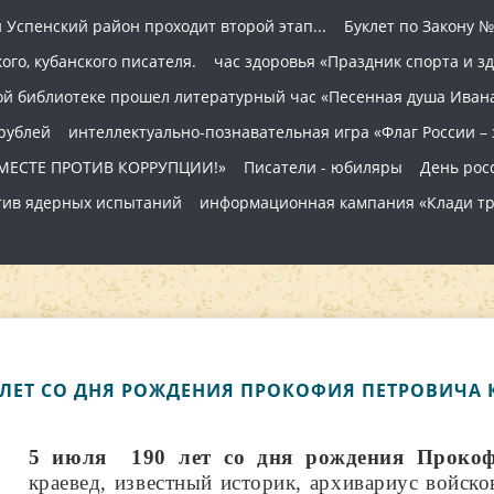
 Успенский район проходит второй этап...
Буклет по Закону №
ого, кубанского писателя.
час здоровья «Праздник спорта и з
кой библиотеке прошел литературный час «Песенная душа Ивана
 рублей
интеллектуально-познавательная игра «Флаг России –
МЕСТЕ ПРОТИВ КОРРУПЦИИ!»
Писатели - юбиляры
День рос
тив ядерных испытаний
информационная кампания «Клади тр
 ЛЕТ СО ДНЯ РОЖДЕНИЯ ПРОКОФИЯ ПЕТРОВИЧА
5 июля 190 лет со дня рождения Прокоф
краевед, известный историк, архивариус войск