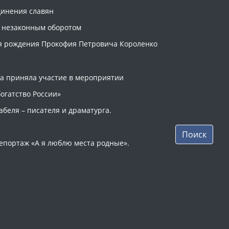
динения славян
х незаконным оборотом
ня рождения Прокофия Петровича Короленко
ка приняла участие в мероприятии
огатство России»
абеля – писателя и драматурга.
Поиск
епортаж «А я люблю места родные».