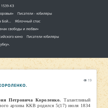
 1539-КЗ
доровья»
Писатели - юбиляры
 Бой...
Яблочный спас
 знак свободы и любви»
сийского кино
Писатели юбиляры
убку».
19
 КОРОЛЕНКО.
ия Петровича Короленко.
Талантливый
ового архива ККВ родился 5(17) июля 1834