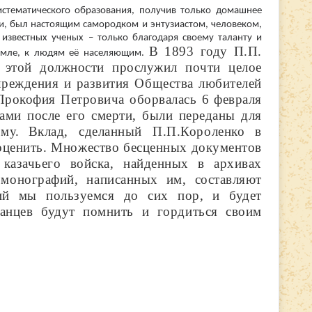
стематического образования, получив только домашнее
ти, был настоящим самородком и энтузиастом, человеком,
 известных ученых – только благодаря своему таланту и
В 1893 году П.П.
земле, к людям её населяющим.
 этой должности прослужил почти целое
учреждения и развития Общества любителей
рокофия Петровича оборвалась 6 февраля
ками после его смерти, были переданы для
му.
Вклад, сделанный П.П.Короленко в
еоценить. Множество бесценных документов
казачьего войска, найденных в архивах
 монографий, написанных им, составляют
ний мы пользуемся до сих пор, и будет
банцев будут помнить и гордиться своим