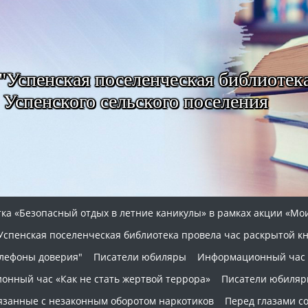
Успенская поселенческая библиотек
Успенского сельского поселения
а «Безопасный отдых в летние каникулы» в рамках акции «Мои
Успенская поселенческая библиотека провела час раскрытой книг
елефоны доверия"
Писатели юбиляры
Информационный час 
нный час «Как не стать жертвой террора»
Писатели юбиля
связанные с незаконным оборотом наркотиков
Перед глазами с