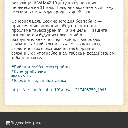
резолюцией WHA42.19 дату празднования
перенесли на 31 мая. Праздник включён в систему
всемирных и международных дней ООН.
Основная цель Всемирного дня без табака —
привлечение внимания общественности к
проблеме табакокурения. Также цель — защита
нынешнего и будущих поколений от
разрушительных последствий для здоровья,
связанных с табаком, а также от социальных,
экологических и экономических бедствий,
связанных с употреблением табака и воздействием
табачного дыма.
#БиблиотекиУспескогорайона
#КультураКубани
#МБУУПБ
#Всемирныйденьбезтабака
https://vk.com/usplib119?w=wall-217408750_1993