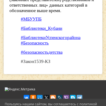
ответственных лиц» данных категорий в
обозначенное выше время.
#МБУУПБ
#Библиотеки_Кубани
#БиблиотекиУспенскогорайона
#Безопасность
#безопасностьдетства
#Закон1539-КЗ
Пользуясь нашим сайтом, вы соглашаетесь с политикой